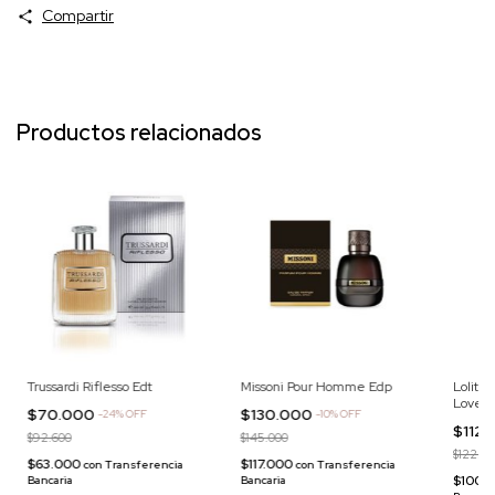
Compartir
Productos relacionados
Trussardi Riflesso Edt
Missoni Pour Homme Edp
Lolita
Lover 
$70.000
$130.000
-
24
%
OFF
-
10
%
OFF
$112
$92.600
$145.000
$122.00
$63.000
$117.000
con
Transferencia
con
Transferencia
$100.
Bancaria
Bancaria