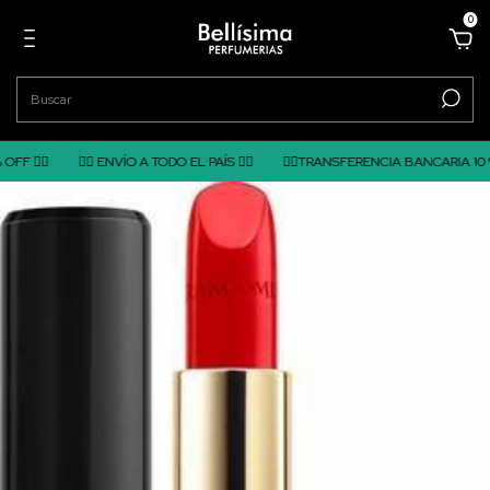
0
F ❤️‍🔥
❤️‍🔥 ENVÍO A TODO EL PAÍS ❤️‍🔥
❤️‍🔥TRANSFERENCIA BANCARIA 10 % O