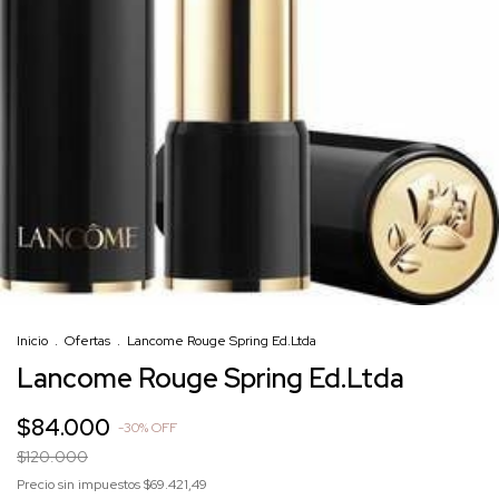
Inicio
.
Ofertas
.
Lancome Rouge Spring Ed.Ltda
Lancome Rouge Spring Ed.Ltda
$84.000
-
30
%
OFF
$120.000
Precio sin impuestos
$69.421,49