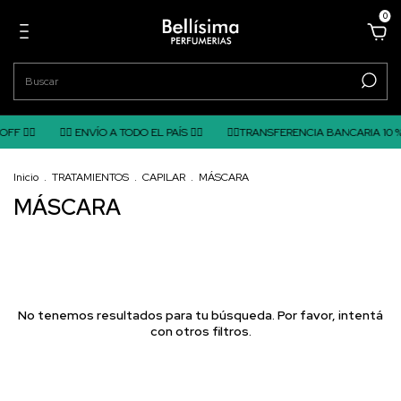
0
F ❤️‍🔥
❤️‍🔥 ENVÍO A TODO EL PAÍS ❤️‍🔥
❤️‍🔥TRANSFERENCIA BANCARIA 10 % O
Inicio
.
TRATAMIENTOS
.
CAPILAR
.
MÁSCARA
MÁSCARA
No tenemos resultados para tu búsqueda. Por favor, intentá
con otros filtros.