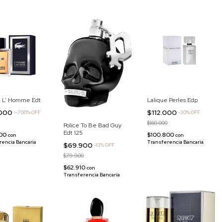
e L’ Homme Edt
Lalique Perles Edp
.000
$112.000
-
-700
%
OFF
-
30
%
OFF
$160.000
Police To Be Bad Guy
Edt 125
000
$100.800
con
con
rencia Bancaria
Transferencia Bancaria
$69.900
-
13
%
OFF
$79.900
$62.910
con
Transferencia Bancaria