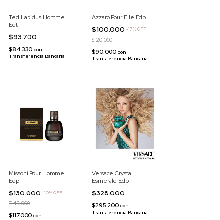
Ted Lapidus Homme
Azzaro Pour Elle Edp
Edt
$100.000
-
17
%
OFF
$93.700
$120.000
$84.330
con
$90.000
con
Transferencia Bancaria
Transferencia Bancaria
Missoni Pour Homme
Versace Crystal
Edp
Esmerald Edp
$130.000
$328.000
-
10
%
OFF
$145.000
$295.200
con
Transferencia Bancaria
$117.000
con