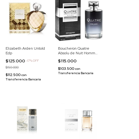
Elizabeth Arden Untold
Boucheron Quatre
Edp
Absolu de Nuit Homme
Edp
$125.000
$115.000
-
17
%
OFF
$150.000
$103.500
con
Transferencia Bancaria
$112.500
con
Transferencia Bancaria