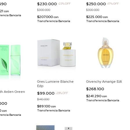
.690
$230.000
$250.000
-
23
%
OFF
-
17
%
OFF
$300.000
$300.000
421
con
rencia Bancaria
$207.000
$225.000
con
con
Transferencia Bancaria
Transferencia Bancaria
Gres Lumiere Blanche
Givenchy Amarige Edt
Edp
$268.100
eth Arden Green
$99.000
-
29
%
OFF
$241.290
con
$140.000
Transferencia Bancaria
.000
$89.100
con
00
Transferencia Bancaria
con
rencia Bancaria