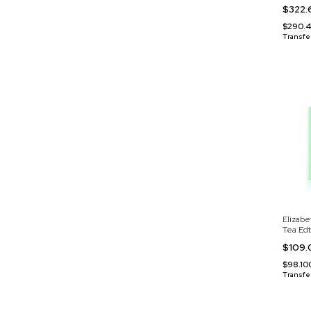
$322
$290.
Transfe
Elizab
Tea Edt
$109
$98.1
Transfe