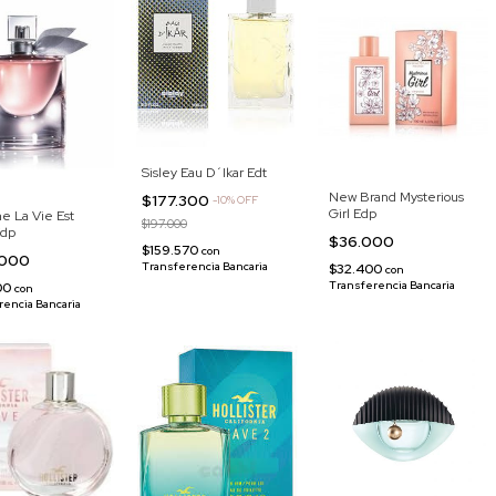
Sisley Eau D´Ikar Edt
New Brand Mysterious
$177.300
-
10
%
OFF
Girl Edp
e La Vie Est
$197.000
Edp
$36.000
$159.570
con
.000
Transferencia Bancaria
$32.400
con
Transferencia Bancaria
00
con
rencia Bancaria