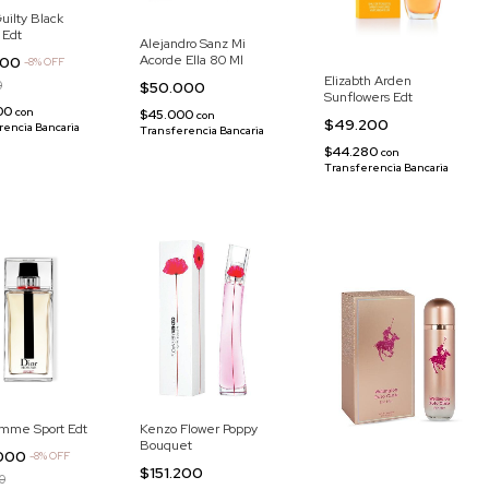
uilty Black
Edt
Alejandro Sanz Mi
Acorde Ella 80 Ml
000
-
8
%
OFF
Elizabth Arden
0
$50.000
Sunflowers Edt
500
con
$45.000
con
$49.200
rencia Bancaria
Transferencia Bancaria
$44.280
con
Transferencia Bancaria
omme Sport Edt
Kenzo Flower Poppy
Bouquet
.000
-
8
%
OFF
$151.200
0