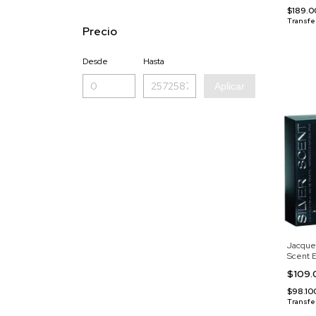
$189.
Transfe
Precio
Desde
Hasta
Aplicar
Jacques
Scent 
$109
$98.1
Transfe