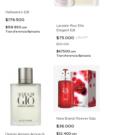
Halloween Edt
$176.500
Lacoste Pour Elle
$158.850
con
Elegant Edt
Transferencia Bancaria
$75.000
-
29
%
OFF
$105.000
$67.500
con
Transferencia Bancaria
New Brand Forever Edp
$36.000
$32.400
Giorgio Armani Acqua di
con