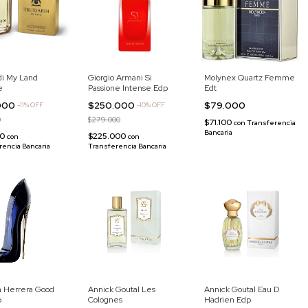
di My Land
Giorgio Armani Si
Molynex Quartz Femme
e
Passione Intense Edp
Edt
.000
$250.000
$79.000
-
11
%
OFF
-
10
%
OFF
0
$279.000
$71.100
con
Transferencia
Bancaria
00
$225.000
con
con
rencia Bancaria
Transferencia Bancaria
a Herrera Good
Annick Goutal Les
Annick Goutal Eau D
p
Colognes
Hadrien Edp