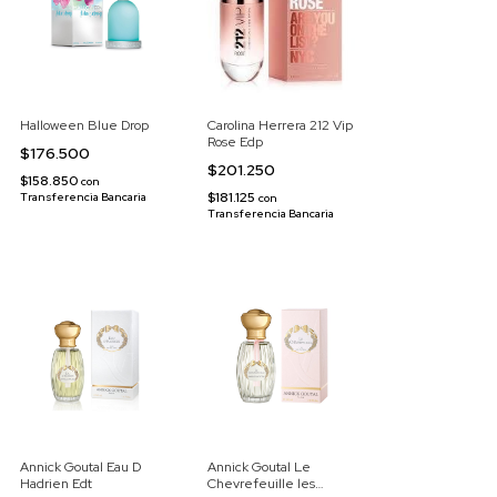
Halloween Blue Drop
Carolina Herrera 212 Vip
Rose Edp
$176.500
$201.250
$158.850
con
$181.125
Transferencia Bancaria
con
Transferencia Bancaria
Annick Goutal Eau D
Annick Goutal Le
Hadrien Edt
Chevrefeuille les