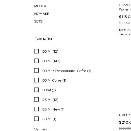
Gucci G
MUJER
Woman 
HOMBRE
$115.
SETS
$125.00
$103.
Transfe
Tamaño
100 Ml (12)
100 Ml (147)
100 Ml + Desodorante. Cofre (1)
100 Ml Cofre (1)
100ml (1)
125 Ml (12)
125 Ml New (1)
Dior H
150 Ml (1)
$210
$228.80
Ver más