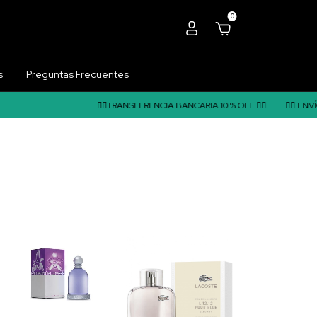
0
s
Preguntas Frecuentes
❤️‍🔥TRANSFERENCIA BANCARIA 10 % OFF ❤️‍🔥
❤️‍🔥 ENVÍO A TODO EL PAÍS ❤️‍