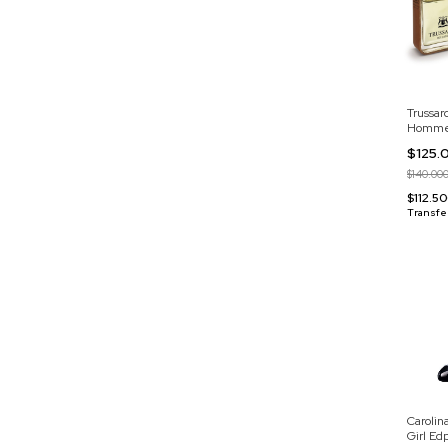
Trussar
Homm
$125
$140.00
$112.5
Transfe
Carolin
Girl Ed