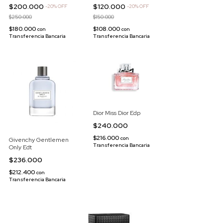
Soliflores Edt
$200.000
$120.000
-
20
%
OFF
-
20
%
OFF
$250.000
$150.000
$180.000
$108.000
con
con
Transferencia Bancaria
Transferencia Bancaria
Dior Miss Dior Edp
$240.000
$216.000
con
Givenchy Gentlemen
Transferencia Bancaria
Only Edt
$236.000
$212.400
con
Transferencia Bancaria