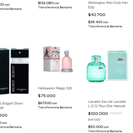
Wellington Polo Club Her
$136.080
con
000
con
Edp
Transferencia Bancaria
rencia Bancaria
$42.700
$38.430
con
Transferencia Bancaria
Halloween Magic Edt
$75.000
Lacoste Eau de Lacoste
$67.500
 Bogart Silver
con
L.12.12 Pour Elle Natural
Transferencia Bancaria
Edt
$100.000
-
32
%
OFF
.000
$147.000
00
con
$90.000
con
rencia Bancaria
Transferencia Bancaria