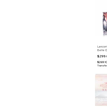
Lancom
Belle 
$299
$269.1
Transfe