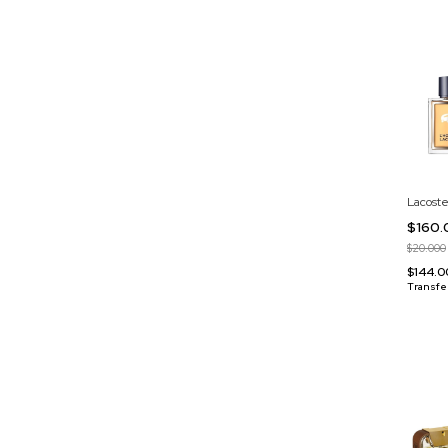
Lacost
$160
$20.000
$144.
Transfe