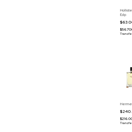
Hollist
Edp
$63.
$56.7
Transfe
Hermes
$240
$216.
Transfe