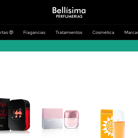
rtas 🤑
Fragancias
Tratamientos
Cosmética
Marca