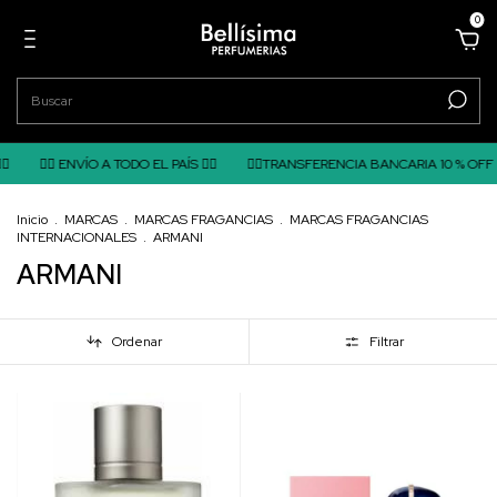
0

❤️‍🔥 ENVÍO A TODO EL PAÍS ❤️‍🔥
❤️‍🔥TRANSFERENCIA BANCARIA 10 % OFF ❤️‍
Inicio
.
MARCAS
.
MARCAS FRAGANCIAS
.
MARCAS FRAGANCIAS
INTERNACIONALES
.
ARMANI
ARMANI
Ordenar
Filtrar