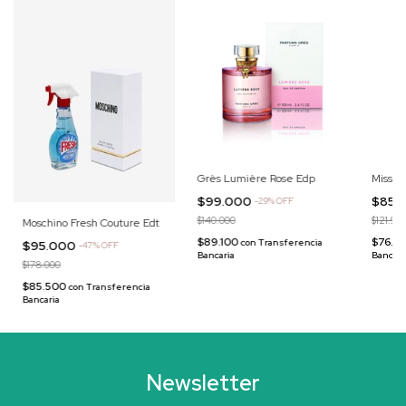
Grès Lumière Rose Edp
Misson
$99.000
$85.
-
29
%
OFF
$140.000
$121.90
Moschino Fresh Couture Edt
$89.100
$76.5
con
Transferencia
$95.000
-
47
%
OFF
Bancaria
Bancari
$178.000
$85.500
con
Transferencia
Bancaria
Newsletter