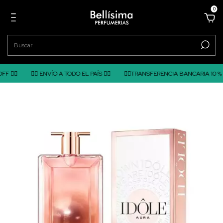
0
❤️‍🔥 ENVÍO A TODO EL PAÍS ❤️‍🔥
❤️‍🔥TRANSFERENCIA BANCARIA 10 % OFF ❤️‍