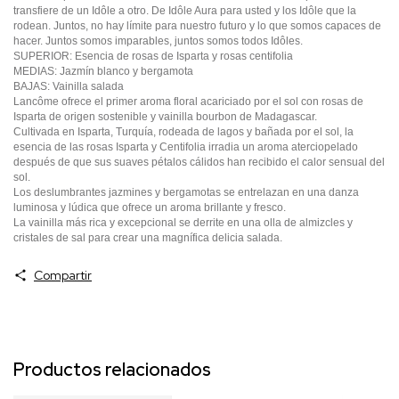
transfiere de un Idôle a otro. De Idôle Aura para usted y los Idôle que la
rodean. Juntos, no hay límite para nuestro futuro y lo que somos capaces de
hacer. Juntos somos imparables, juntos somos todos Idôles.
SUPERIOR: Esencia de rosas de Isparta y rosas centifolia
MEDIAS: Jazmín blanco y bergamota
BAJAS: Vainilla salada
Lancôme ofrece el primer aroma floral acariciado por el sol con rosas de
Isparta de origen sostenible y vainilla bourbon de Madagascar.
Cultivada en Isparta, Turquía, rodeada de lagos y bañada por el sol, la
esencia de las rosas Isparta y Centifolia irradia un aroma aterciopelado
después de que sus suaves pétalos cálidos han recibido el calor sensual del
sol.
Los deslumbrantes jazmines y bergamotas se entrelazan en una danza
luminosa y lúdica que ofrece un aroma brillante y fresco.
La vainilla más rica y excepcional se derrite en una olla de almizcles y
cristales de sal para crear una magnífica delicia salada.
Compartir
Productos relacionados