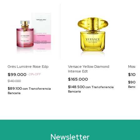
Grès Lumière Rose Edp
Versace Yellow Diamond
Moschi
Intense Edt
$99.000
$100
-
29
%
OFF
$165.000
$140.000
$90.0
$148.500
Bancari
con
Transferencia
$89.100
con
Transferencia
Bancaria
Bancaria
Newsletter