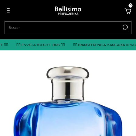
0
❤️‍🔥 ENVÍO A TODO EL PAÍS ❤️‍🔥
❤️‍🔥TRANSFERENCIA BANCARIA 10 % OFF ❤️‍🔥